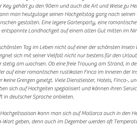
r Key gehört zu den 90ern und auch die Art und Weise zu Hei
kann man heutzutage seinen Hochzeitstag ganz nach seinen 
schen gestalten. Eine legere Gartenparty, eine romantische 
e entspannte Landhochzeit auf einem alten Gut mitten im Ni
schönsten Tag im Leben nicht auf einer der schönsten Inseln 
ignet sich mit seiner Vielfalt nicht nur bestens für den Urlau
er stetig am wachsen. Ob eine freie Trauung am Strand, in de
 auf einer romantischen rustikalen Finca im Inneren der Ins
 keine Grenzen gesetzt. Viele Dienstleister, Hotels, Finca-, un
en sich auf Hochzeiten spezialisiert und können ihren Service
ft in deutscher Sprache anbieten. 
Hochzeitssaison kann man sich auf Mallorca auch in den He
-Wort geben, denn auch im Dezember werden oft Temperatu