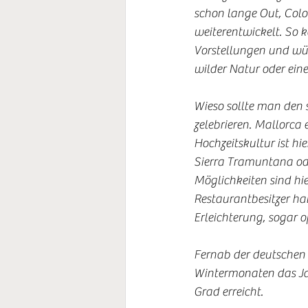
schon lange Out, Colo
weiterentwickelt. So 
Vorstellungen und wün
wilder Natur oder ein
Wieso sollte man den 
zelebrieren. Mallorca e
Hochzeitskultur ist hi
Sierra Tramuntana oder
Möglichkeiten sind hier
Restaurantbesitzer hab
Erleichterung, sogar o
Fernab der deutschen 
Wintermonaten das Ja
Grad erreicht. 