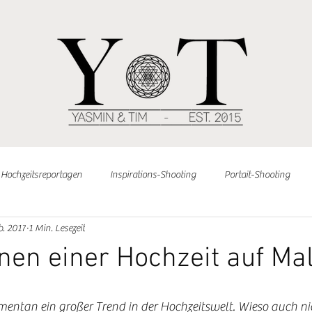
Hochzeitsreportagen
Inspirations-Shooting
Portait-Shooting
b. 2017
1 Min. Lesezeit
Ihre Community
onen einer Hochzeit auf Ma
tan ein großer Trend in der Hochzeitswelt. Wieso auch nicht