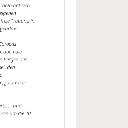
raten hat sich 
eigenen 
freie Trauung in 
rgendwo. 
Europas 
b, auch die 
n Bergen der 
el, den 
d 
, zu unserer 
rbst-, und 
ren um die 20 