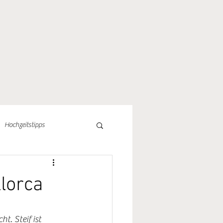
Hochzeitstipps
llorca
. Steif ist 