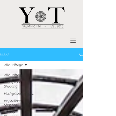
BLOG
Alle Beiträge
Alle Beiträge
Brautpaar-
Shooting
Hochzeitsreportagen
Inspirations-
Shooting
Portait-