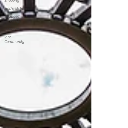
Shooting
Hochzeitstipps
Engagement-
Shooting
Loslegen
Ihre
Community