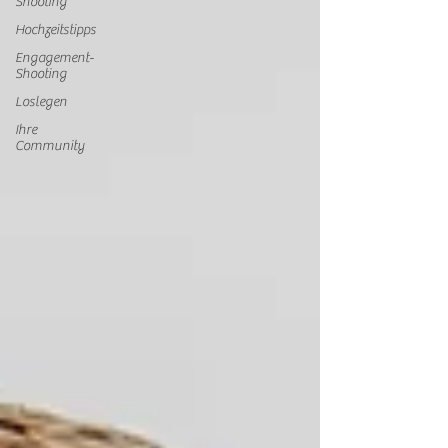
Shooting
Hochzeitstipps
Engagement-
Shooting
Loslegen
Ihre
Community