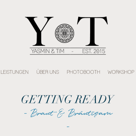
LEISTUNGEN
ÜBER UNS
PHOTOBOOTH
WORKSHOP
GETTING READY
- Braut & Bräutigam
-