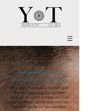
EURE
HOCHZEITSFOTOGRAFEN
IN TRIER
Hochzeitsbilder mit
Leidenschaft und Emotion
Hey Hallo. Schön, dass ihr hier seid.
Wir sind
Yasmin & Tim
aus dem
schönen Hunsrück in Nähe von Trier
und der Mosel. Gemeinsam möchten
wir euch gerne auf den nächsten