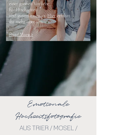
einer großen Vorliebe
für Hochzeiten
und gutem Essen <3.
Hier
erfahrt
ihr mehr über uns.
Read More >
Emotionale
Hochzeitsfotografie
AUS TR
IER / MOSEL /