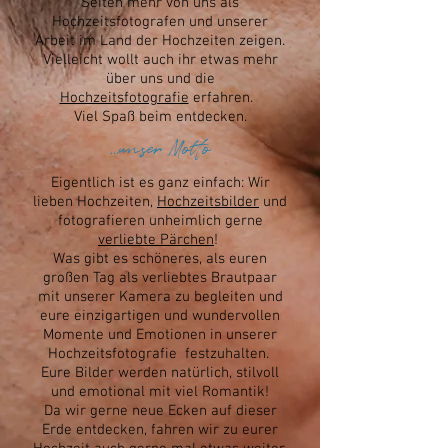
Seiten mehr von uns als
Hochzeitsfotografen und unserer
Arbeit im Land der Hochzeiten zeigen.
Vielleicht wollt auch ihr etwas mehr
über uns und die
Hochzeitsfotografie
erfahren.
Viel Spaß beim entdecken.
...unser Motto
Eigentlich ist es ganz einfach: Wir
lieben Hochzeiten,
Hochzeitsbilder
und
fotografieren unheimlich gerne
verliebte Pärchen
!
Was gibt es schöneres, als euren
großen Tag als verliebtes Brautpaar
mit unserer Kamera zu begleiten und
eure einzigartigen und wundervollen
Momente und Emotionen in unserer
Hochzeitsfotografie festzuhalten.
Eure Bilder werden natürlich, stilvoll
und emotional mit viel Romantik!
Da wir gerne neue Ecken auf dieser
Erde entdecken, fahren wir zu eurer