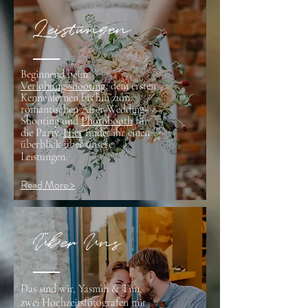
Leistungen
Beginnend beim
Verlobungsshooting
, dem ersten
Kennenlernen bis hin zum
romantischen After-Wedding-
Shooting und
Photobooth
für
die Party.
Hier
findet ihr einen
überblick über unsere
Leistungen.
Read More >
Über Uns
Das sind wir, Yasmin & Tim,
zwei Hochzeitsfotografen mit