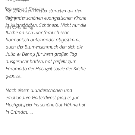
Engagement-Shooting
Bei schönstem Wetter starteten wir den 
Tag in der schönen evangelischen Kirche 
Loslegen
in Kilianstädten, Schöneck. Nicht nur die 
Ihre Community
Kirche an sich war farblich sehr 
harmonisch aufeinander abgestimmt, 
auch der Blumenschmuck den sich die 
Julia & Denny für ihren großen Tag 
ausgesucht hatten, hat perfekt zum 
Farbmotto der Hochzeit sowie der Kirche 
gepasst. 
Nach einem wunderschönen und 
emotionalen Gottesdienst ging es zur 
Hochzeitsfeier ins schöne Gut Hühnerhof 
in Gründau ....