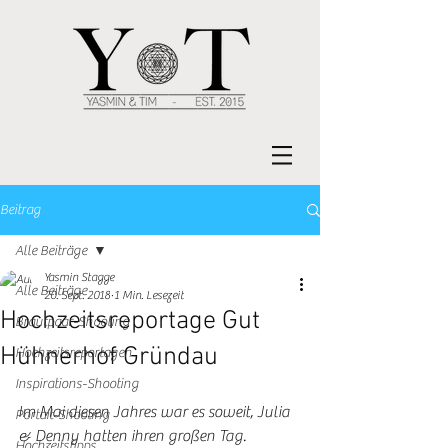
Beitrag
Alle Beiträge
Yasmin Stagge
Alle Beiträge
20. Sept. 2018
1 Min. Lesezeit
Hochzeitsreportage Gut
Brautpaar-Shooting
Hühnerhof Gründau
Hochzeitsreportagen
Inspirations-Shooting
Im Mai diesen Jahres war es soweit, Julia 
Portait-Shooting
& Denny hatten ihren großen Tag. 
Hochzeitstipps